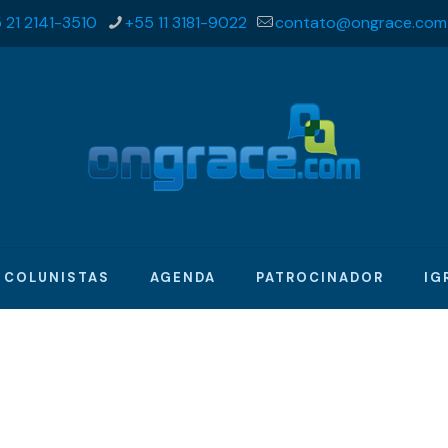
 21 2141-3510
+55 11 3181-9022
contato@ongrace.com
COLUNISTAS
AGENDA
PATROCINADOR
IG