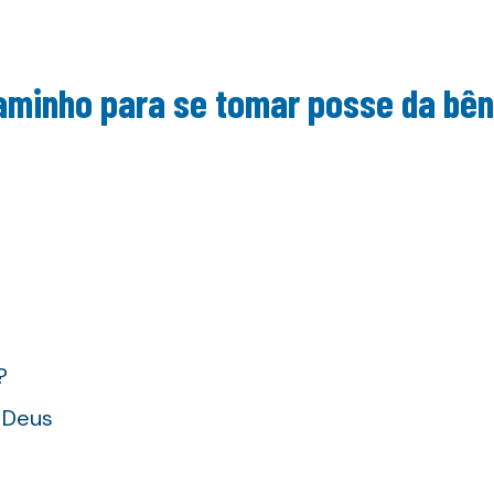
aminho para se tomar posse da bê
?
e Deus