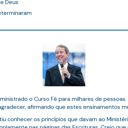
de Deus
eterminaram
 ministrado o Curso Fé para milhares de pessoas
agradecer, afirmando que estes ensinamentos mu
iu conhecer os princípios que davam ao Ministér
mplamente nas páginas das Escrituras. Creio que