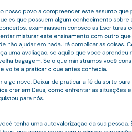
r o nosso povo a compreender este assunto que p
aqueles que possuem algum conhecimento sobre a
conceitos, examinassem conosco as Escrituras c
entar misturar este ensinamento com outro que 
 de não ajudar em nada, irá complicar as coisas.
 faça uma avaliação; se aquilo que você aprendeu
 velha bagagem. Se o que ministramos você cons
e volte a praticar o que antes conhecia.
lgo novo: Deixar de praticar a fé da sorte para 
ica crer em Deus, como enfrentar as situações e 
quistou para nós.
e você tenha uma autovalorização da sua pessoa.
 Deus, que somos seres sem a mínima expressão 