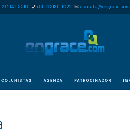
 21 2141-3510
+55 11 3181-9022
contato@ongrace.com
COLUNISTAS
AGENDA
PATROCINADOR
IG
a