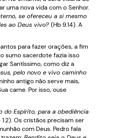
har uma nova vida com o Senhor.
eterno, se ofereceu a si mesmo
rdes ao Deus vivo?
(Hb 9.14). A
ntos para fazer orações, a fim
o sumo sacerdote fazia isso
gar Santíssimo, como diz a
esus, pelo novo e vivo caminho
minho antigo não serve mais,
a carne. Por isso, ouse
 do Espírito, para a obediência
e 1.2). Os cristãos precisam ser
omunhão com Deus. Pedro fala
s trazem:
Bendito seja o Deus e