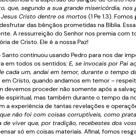
to, que, segundo a sua grande misericórdia, nos
e Jesus Cristo dentre os mortos
(1 Pe 1.3). Fomo
esfrutar das bênçãos prometidas na Bíblia. Es
nte. A ressurreição do Senhor nos premia com t
ia de Cristo. Ele é a nossa Paz!
o Santo continuou usando Pedro para nos dar im
va em todos os sentidos:
E, se invocais por Pai 
de cada um, andai em temor, durante o tempo d
em Cristo, quando andamos em temor – respeito
sim devemos proceder não somente após a salvaçã
e espiritual, mas também durante o tempo da no
Com a experiência de tantas revelações e opera
ue não foi com coisas corruptíveis, como prata
 de viver que, por tradição, recebestes dos vos
pensar só em coisas materiais. Afinal, fomos resg