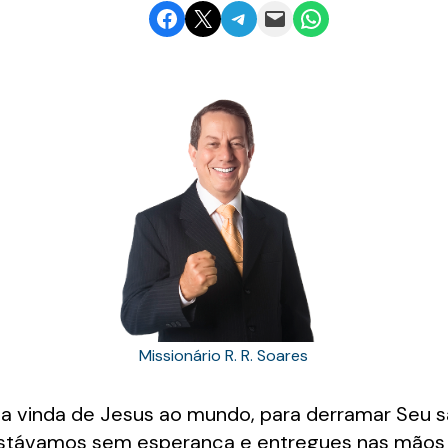
Share on Facebook
Email this Page
Share on Telegram
Email this Page
Share on WhatsApp
Missionário R. R. Soares
a vinda de Jesus ao mundo, para derramar Seu 
 estávamos sem esperança e entregues nas mãos