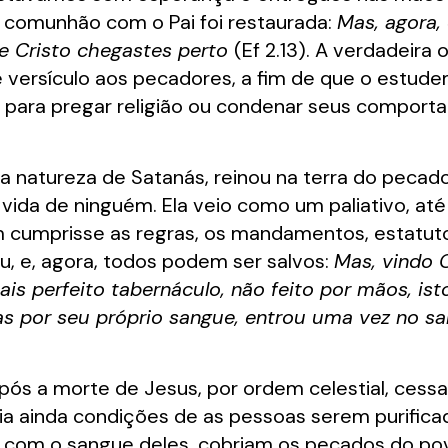
a comunhão com o Pai foi restaurada:
Mas, agora,
de Cristo chegastes perto
(Ef 2.13). A verdadeira 
 versículo aos pecadores, a fim de que o estude
s para pregar religião ou condenar seus comport
a natureza de Satanás, reinou na terra do pecado
vida de ninguém. Ela veio como um paliativo, at
m cumprisse as regras, os mandamentos, estatuto
ou, e, agora, todos podem ser salvos:
Mas, vindo 
is perfeito tabernáculo, não feito por mãos, ist
as por seu próprio sangue, entrou uma vez no s
ós a morte de Jesus, por ordem celestial, cessar
a ainda condições de as pessoas serem purificad
 com o sangue deles, cobriam os pecados do povo