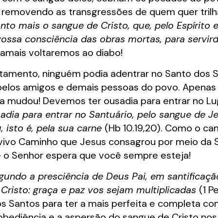
o, removendo as transgressões de quem quer tril
to mais o sangue de Cristo, que, pelo Espírito 
 vossa consciência das obras mortas, para servi
Jamais voltaremos ao diabo!
tamento, ninguém podia adentrar no Santo dos Sa
pelos amigos e demais pessoas do povo. Apenas 
ia mudou! Devemos ter ousadia para entrar no Lu
sadia para entrar no Santuário, pelo sangue de J
, isto é, pela sua carne
(Hb 10.19,20). Como o ca
ivo Caminho que Jesus consagrou por meio da Su
de o Senhor espera que você sempre esteja!
egundo a presciência de Deus Pai, em santificação
Cristo: graça e paz vos sejam multiplicadas
(1 P
os Santos para ter a mais perfeita e completa c
 obediência e a aspersão do sangue de Cristo no