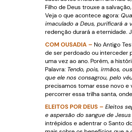
Filho de Deus trouxe a salvaçã
Veja o que acontece agora:
Quan
imaculado a Deus, purificará a
redenção durará a eternidade. 
COM OUSADIA –
No Antigo Tes
de ser perdoado ou interceder 
uma vez ao ano. Porém, a histór
Palavra:
Tendo, pois, irmãos, ou
que ele nos consagrou, pelo véu
precisamos tomar esse novo e v
percorrer essa trilha santa, on
ELEITOS POR DEUS –
Eleitos s
e aspersão do sangue de Jesus 
intrépidos e adentrar o Santo d
mais sobre os benefícios que a