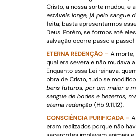
Cristo, a nossa sorte mudou, e 
estáveis longe, já pelo sangue 
feita; basta apresentarmos esse
Deus. Porém, se formos até ele
salvação ocorre passo a passo!
ETERNA REDENÇÃO –
A morte, 
qual era severa e não mudava a 
Enquanto essa Lei reinava, que
obra de Cristo, tudo se modific
bens futuros, por um maior e ma
sangue de bodes e bezerros, m
eterna redenção
(Hb 9.11,12).
CONSCIÊNCIA PURIFICADA –
Ap
eram realizados porque não havi
sacerdotes imolavam animais e,