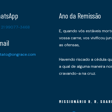
atsApp
Ano da Remissão
 21 99077-3468
E, quando vós estáveis mort
vossa carne, vos vivificou 
mail
as ofensas,
tato@ongrace.com
Havendo riscado a cédula qu
a qual de alguma maneira nos 
cravando-a na cruz.
MISSIONÁRIO R. R. SOAR