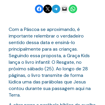
Share on Facebook
Email this Page
Share on Telegram
Email this Page
Share on WhatsApp
Com a Páscoa se aproximando, é
importante relembrar o verdadeiro
sentido dessa data e ensiná-lo
principalmente para as crianças.
Seguindo essa proposta, a Graça Kids
lança o livro infantil: O Resgate, no
próximo sábado (25). Ao longo de 28
páginas, o livro transmite de forma
lúdica uma das parábolas que Jesus
contou durante sua passagem aqui na
Terra.
A
obra
narra a parábola bíblica da ovelha