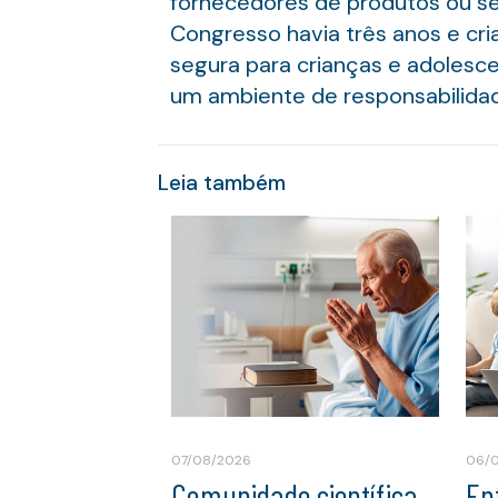
fornecedores de produtos ou se
Congresso havia três anos e c
segura para crianças e adolesc
um ambiente de responsabilida
Leia também
07/08/2026
06/
Comunidade científica
En