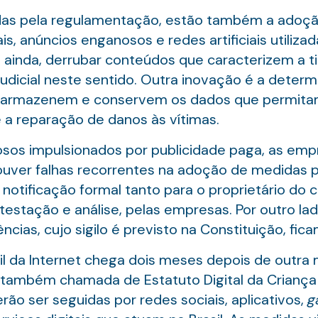
idas pela regulamentação, estão também a adoç
s, anúncios enganosos e redes artificiais utiliz
 ainda, derrubar conteúdos que caracterizem a ti
dicial neste sentido. Outra inovação é a deter
s armazenem e conservem os dados que permitam,
 a reparação de danos às vítimas.
sos impulsionados por publicidade paga, as empr
uver falhas recorrentes na adoção de medidas pa
notificação formal tanto para o proprietário do
testação e análise, pelas empresas. Por outro l
cias, cujo sigilo é previsto na Constituição, fic
l da Internet chega dois meses depois de outra
5, também chamada de Estatuto Digital da Criança
ão ser seguidas por redes sociais, aplicativos,
g