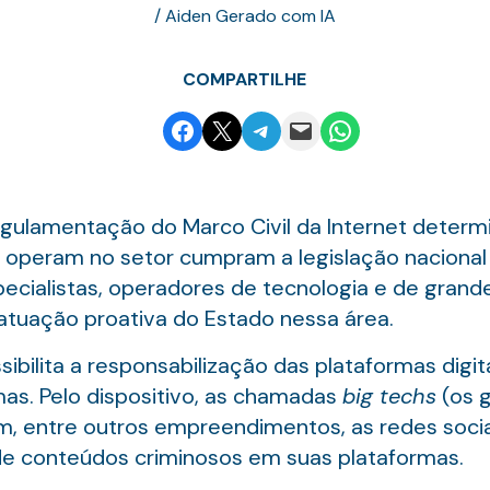
/ Aiden Gerado com IA
COMPARTILHE
Share on Facebook
Email this Page
Share on Telegram
Email this Page
Share on WhatsApp
regulamentação do Marco Civil da Internet deter
 operam no setor cumpram a legislação nacional 
ecialistas, operadores de tecnologia e de grand
atuação proativa do Estado nessa área.
sibilita a responsabilização das plataformas digi
as. Pelo dispositivo, as chamadas
big techs
(os 
m, entre outros empreendimentos, as redes socia
de conteúdos criminosos em suas plataformas.