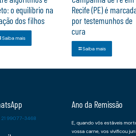
to: o equilíbrio na
Recife (PE) é marcad
iação dos filhos
por testemunhos de
cura
Saiba mais
Saiba mais
atsApp
Ano da Remissão
 21 99077-3468
E, quando vós estáveis mort
vossa carne, vos vivificou 