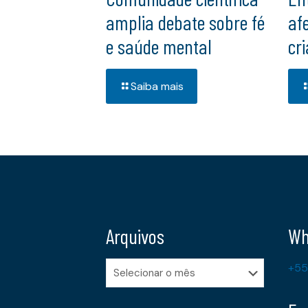
amplia debate sobre fé
afe
e saúde mental
cr
Saiba mais
Arquivos
Wh
Arquivos
+55