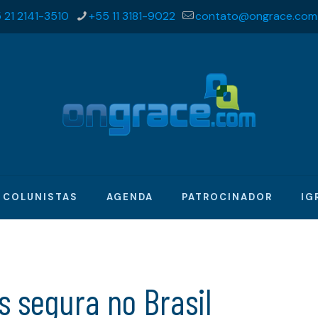
 21 2141-3510
+55 11 3181-9022
contato@ongrace.com
COLUNISTAS
AGENDA
PATROCINADOR
IG
s segura no Brasil