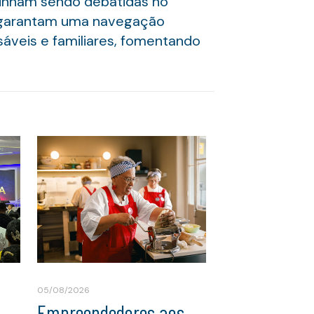
 vinham sendo debatidas no
r garantam uma navegação
áveis e familiares, fomentando
05/08/2026
Empreendedores aos