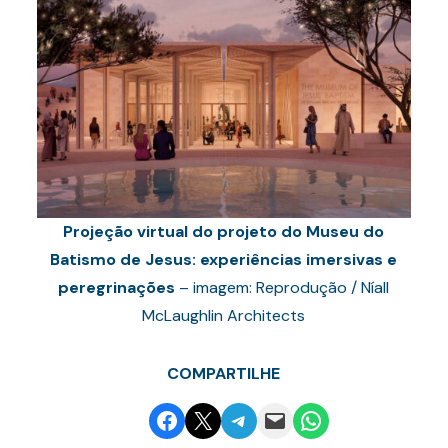
Projeção virtual do projeto do Museu do
Batismo de Jesus: experiências imersivas e
peregrinações
– imagem: Reprodução / Níall
McLaughlin Architects
COMPARTILHE
Share on Facebook
Email this Page
Share on Telegram
Email this Page
Share on WhatsApp