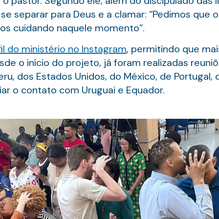
 o pastor. Segundo ele, além do discipulado das
 a se separar para Deus e a clamar: “Pedimos que
mos cuidando naquele momento”.
il do ministério no Instagram
, permitindo que ma
 o início do projeto, já foram realizadas reuniõ
Peru, dos Estados Unidos, do México, de Portugal, 
iar o contato com Uruguai e Equador.