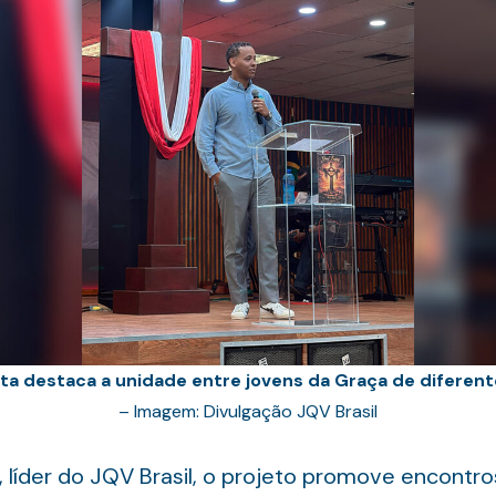
sta destaca a unidade entre jovens da Graça de diferent
– Imagem: Divulgação JQV Brasil
, líder do JQV Brasil, o projeto promove encontr