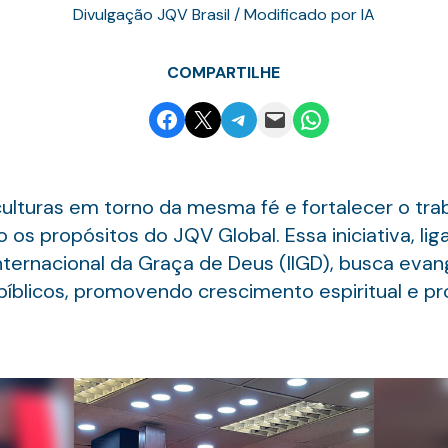
Divulgação JQV Brasil / Modificado por IA
COMPARTILHE
Share on Facebook
Email this Page
Share on Telegram
Email this Page
Share on WhatsApp
ulturas em torno da mesma fé e fortalecer o trab
os propósitos do JQV Global. Essa iniciativa, li
nternacional da Graça de Deus (IIGD), busca evang
íblicos, promovendo crescimento espiritual e p