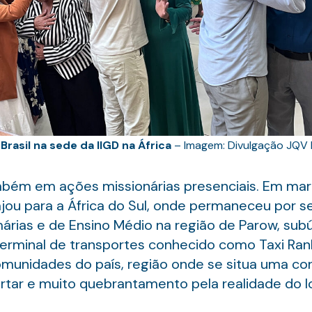
Brasil na sede da IIGD na África
– Imagem: Divulgação JQV B
mbém em ações missionárias presenciais. Em mar
jou para a África do Sul, onde permaneceu por set
rias e de Ensino Médio na região de Parow, subú
 terminal de transportes conhecido como Taxi R
omunidades do país, região onde se situa uma co
r e muito quebrantamento pela realidade do local