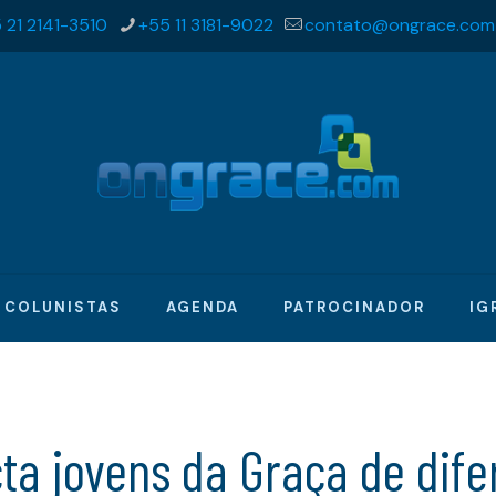
 21 2141-3510
+55 11 3181-9022
contato@ongrace.com
COLUNISTAS
AGENDA
PATROCINADOR
IG
ta jovens da Graça de dif