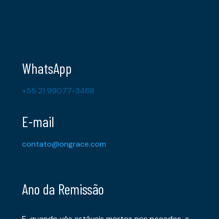
WhatsApp
+55 21 99077-3468
E-mail
contato@ongrace.com
Ano da Remissão
E, quando vós estáveis mortos nos pecados, e