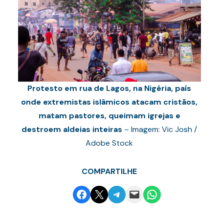
Protesto em rua de Lagos, na Nigéria, país
onde extremistas islâmicos atacam cristãos,
matam pastores, queimam igrejas e
destroem aldeias inteiras
– Imagem: Vic Josh /
Adobe Stock
COMPARTILHE
Share on Facebook
Email this Page
Share on Telegram
Email this Page
Share on WhatsApp