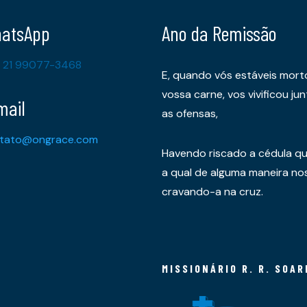
atsApp
Ano da Remissão
 21 99077-3468
E, quando vós estáveis mort
vossa carne, vos vivificou 
mail
as ofensas,
tato@ongrace.com
Havendo riscado a cédula qu
a qual de alguma maneira nos 
cravando-a na cruz.
MISSIONÁRIO R. R. SOAR