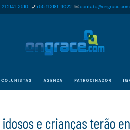
 21 2141-3510
+55 11 3181-9022
contato@ongrace.com
COLUNISTAS
AGENDA
PATROCINADOR
IG
 idosos e crianças terão en