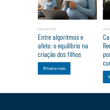
06/08/2026
05/
Entre algoritmos e
Ca
afeto: o equilíbrio na
Re
criação dos filhos
po
cu
Saiba mais