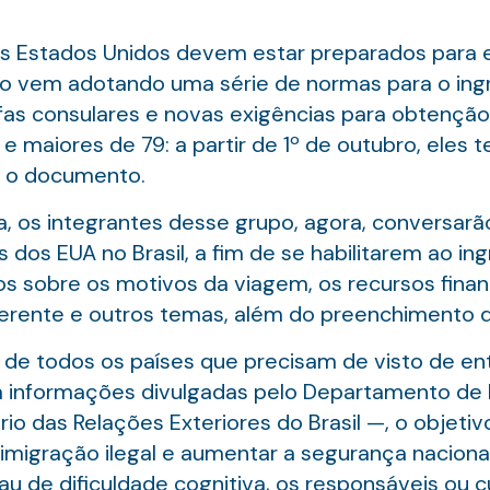
 os Estados Unidos devem estar preparados para 
o vem adotando uma série de normas para o ingr
as consulares e novas exigências para obtenção 
e maiores de 79: a partir de 1º de outubro, eles 
r o documento.
a, os integrantes desse grupo, agora, conversar
os EUA no Brasil, a fim de se habilitarem ao ing
s sobre os motivos da viagem, os recursos financ
querente e outros temas, além do preenchimento d
e todos os países que precisam de visto de ent
com informações divulgadas pelo Departamento d
io das Relações Exteriores do Brasil —, o objeti
 a imigração ilegal e aumentar a segurança nacion
u de dificuldade cognitiva, os responsáveis ou c