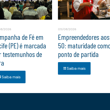
08/2026
05/08/2026
mpanha de Fé em
Empreendedores aos
cife (PE) é marcada
50: maturidade com
r testemunhos de
ponto de partida
ra
Saiba mais
Saiba mais