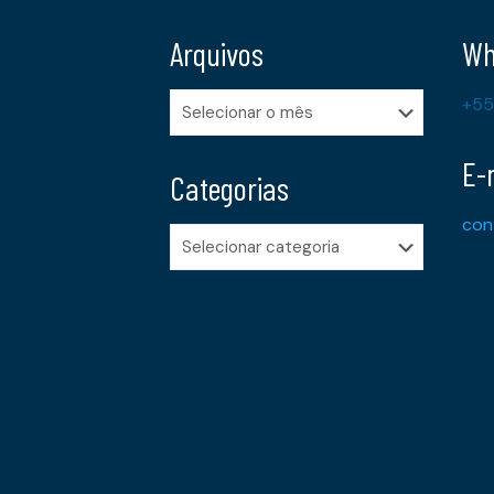
Arquivos
Wh
Arquivos
+55
E-
Categorias
con
Categorias