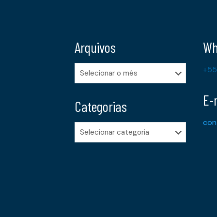
Arquivos
Wh
Arquivos
+55
E-
Categorias
con
Categorias