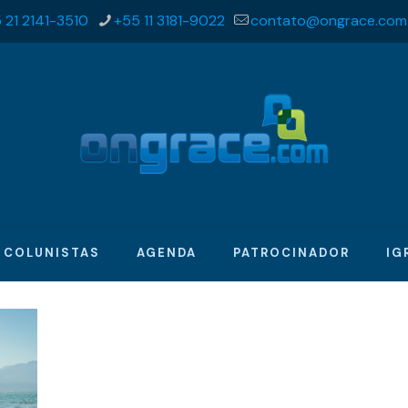
 21 2141-3510
+55 11 3181-9022
contato@ongrace.com
COLUNISTAS
AGENDA
PATROCINADOR
IG