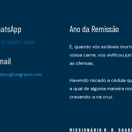
atsApp
Ano da Remissão
 21 99077-3468
E, quando vós estáveis mort
vossa carne, vos vivificou 
mail
as ofensas,
tato@ongrace.com
Havendo riscado a cédula qu
a qual de alguma maneira nos 
cravando-a na cruz.
MISSIONÁRIO R. R. SOAR