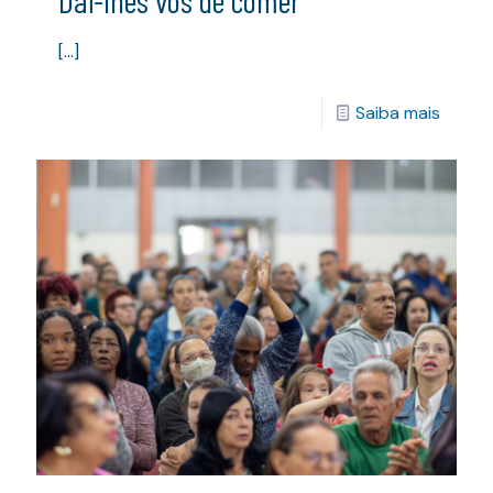
Dai-lhes vós de comer
[…]
Saiba mais