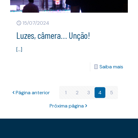
15/07/2024
Luzes, câmera… Unção!
[…]
Saiba mais
Página anterior
1
2
3
4
5
Próxima página