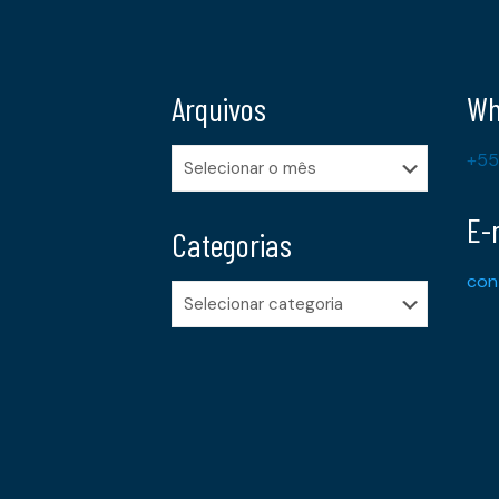
Arquivos
Wh
Arquivos
+55
E-
Categorias
con
Categorias