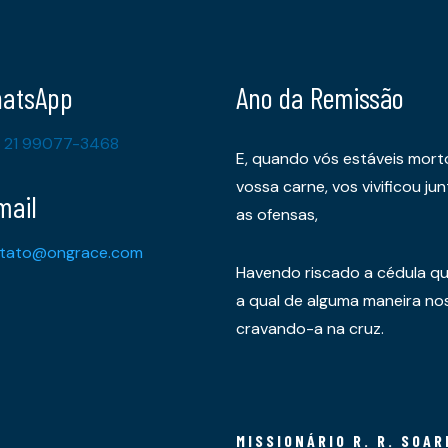
atsApp
Ano da Remissão
 21 99077-3468
E, quando vós estáveis mort
vossa carne, vos vivificou 
mail
as ofensas,
tato@ongrace.com
Havendo riscado a cédula qu
a qual de alguma maneira nos 
cravando-a na cruz.
MISSIONÁRIO R. R. SOAR