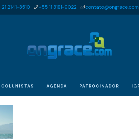
 21 2141-3510
+55 11 3181-9022
contato@ongrace.com
COLUNISTAS
AGENDA
PATROCINADOR
IG