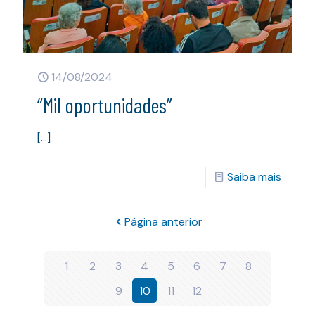
14/08/2024
“Mil oportunidades”
[…]
Saiba mais
Página anterior
1
2
3
4
5
6
7
8
9
10
11
12