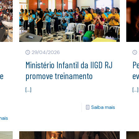
29/04/2026
Ministério Infantil da IIGD RJ
Pe
de
promove treinamento
ev
[…]
[…]
Saiba mais
mais