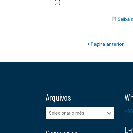
[…]
Saiba 
Página anterior
Arquivos
Wh
Arquivos
+55
E-