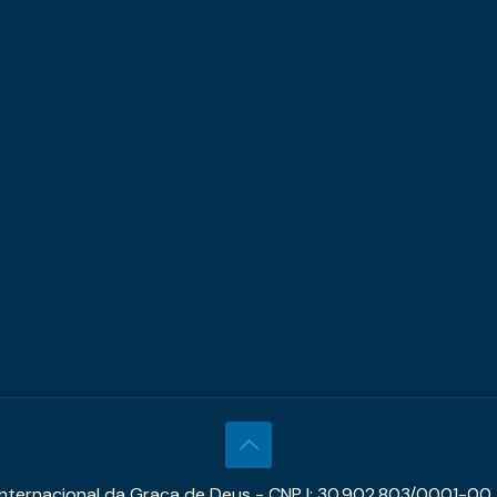
 Internacional da Graça de Deus - CNPJ: 30.902.803/0001-00 