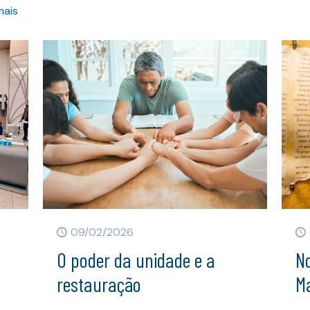
mais
09/02/2026
O poder da unidade e a
N
restauração
M