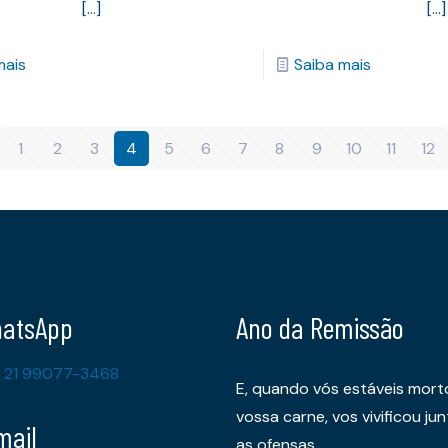
[…]
[…]
mais
Saiba mais
1
2
3
4
5
6
7
8
9
10
11
12
atsApp
Ano da Remissão
 21 99077-3468
E, quando vós estáveis mort
vossa carne, vos vivificou 
mail
as ofensas,