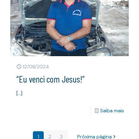
12/08/2024
“Eu venci com Jesus!”
[…]
Saiba mais
1
2
3
Próxima página