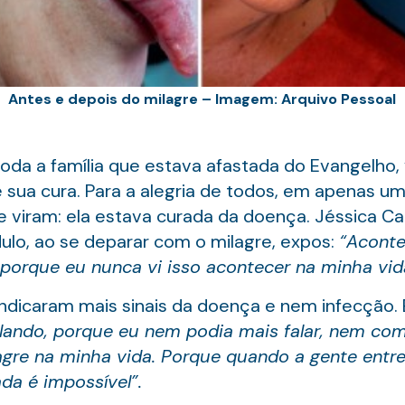
Antes e depois do milagre – Imagem: Arquivo Pessoal
a a família que estava afastada do Evangelho, v
 sua cura. Para a alegria de todos, em apenas u
iram: ela estava curada da doença. Jéssica Catali
ulo, ao se deparar com o milagre, expos:
“
Aconte
porque eu nunca vi isso acontecer na minha vida
indicaram mais sinais da doença e nem infecção.
alando, porque eu nem podia mais falar, nem co
lagre na minha vida. Porque quando a gente entr
ada é impossível”.