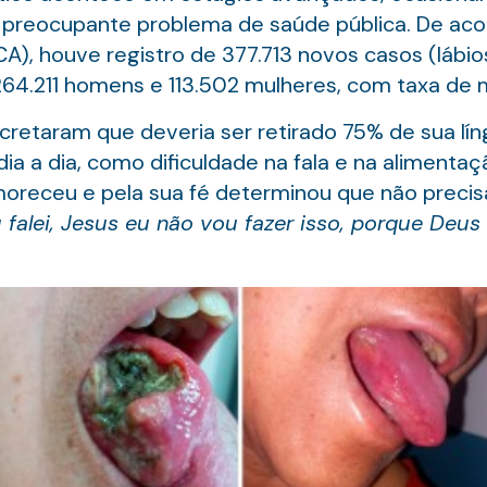
m preocupante problema de saúde pública. De ac
CA), houve registro de 377.713 novos casos (lábi
.211 homens e 113.502 mulheres, com taxa de m
cretaram que deveria ser retirado 75% de sua lín
ia a dia, como dificuldade na fala e na alimenta
moreceu e pela sua fé determinou que não precisar
falei, Jesus eu não vou fazer isso, porque Deus 