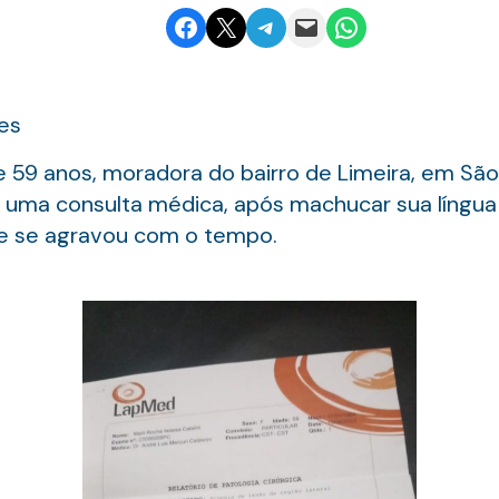
Share on Facebook
Email this Page
Share on Telegram
Email this Page
Share on WhatsApp
es
de 59 anos, moradora do bairro de Limeira, em São
uma consulta médica, após machucar sua língua e
e se agravou com o tempo.