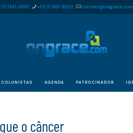
 21 2141-3510
+55 11 3181-9022
contato@ongrace.com
COLUNISTAS
AGENDA
PATROCINADOR
IG
 que o câncer