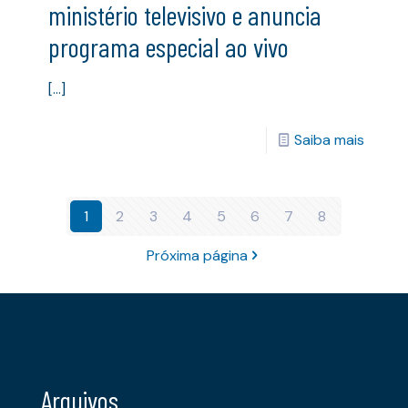
ministério televisivo e anuncia
programa especial ao vivo
[…]
Saiba mais
1
2
3
4
5
6
7
8
Próxima página
Arquivos