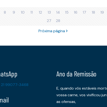
8
9
10
11
12
13
14
15
16
17
18
19
27
28
Próxima página
atsApp
Ano da Remissão
 21 99077-3468
E, quando vós estáveis mort
vossa carne, vos vivificou 
mail
as ofensas,