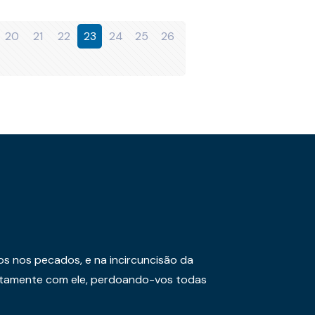
20
21
22
23
24
25
26
os nos pecados, e na incircuncisão da
juntamente com ele, perdoando-vos todas