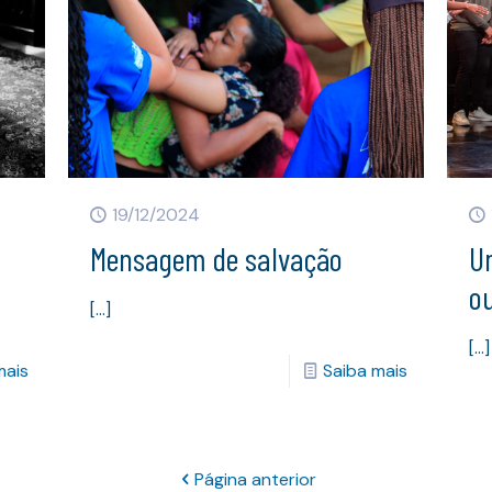
19/12/2024
Mensagem de salvação
U
ou
[…]
[…]
mais
Saiba mais
Página anterior