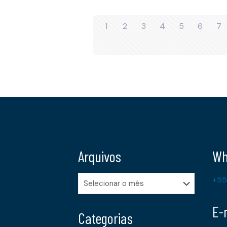
1
2
3
4
5
6
7
Arquivos
Wh
Arquivos
+55
E-
Categorias