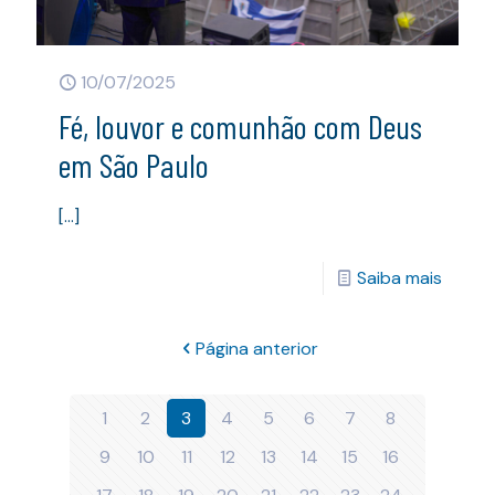
10/07/2025
Fé, louvor e comunhão com Deus
em São Paulo
[…]
Saiba mais
Página anterior
1
2
3
4
5
6
7
8
9
10
11
12
13
14
15
16