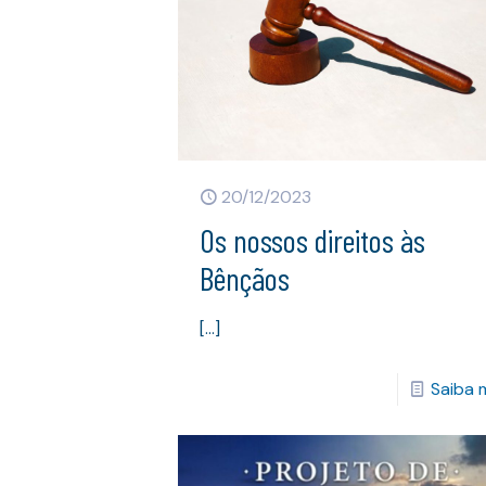
20/12/2023
Os nossos direitos às
Bênçãos
[…]
Saiba 