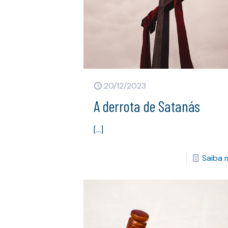
20/12/2023
A derrota de Satanás
[…]
Saiba 