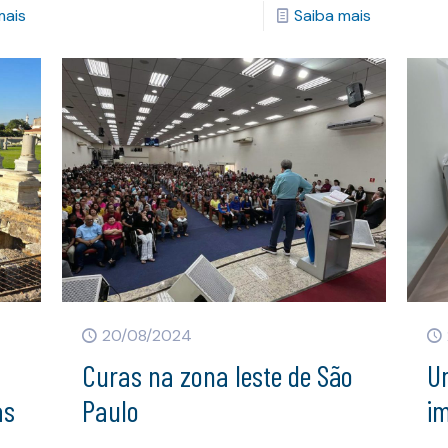
mais
Saiba mais
20/08/2024
Curas na zona leste de São
U
as
Paulo
im