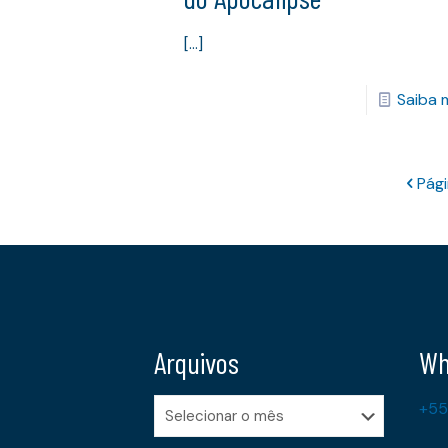
[…]
Saiba 
Pági
Arquivos
Wh
Arquivos
+55