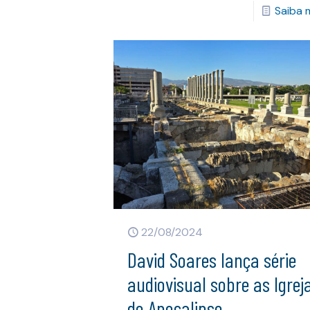
Saiba 
22/08/2024
David Soares lança série
audiovisual sobre as Igrej
do Apocalipse