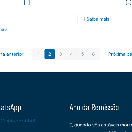
[…]
[…]
Saiba mais
mais
na anterior
1
2
3
4
5
6
Próxima pá
atsApp
Ano da Remissão
 21 99077-3468
E, quando vós estáveis mort