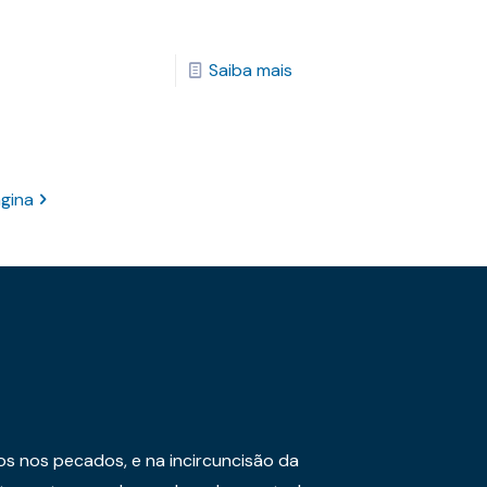
Saiba mais
gina
os nos pecados, e na incircuncisão da