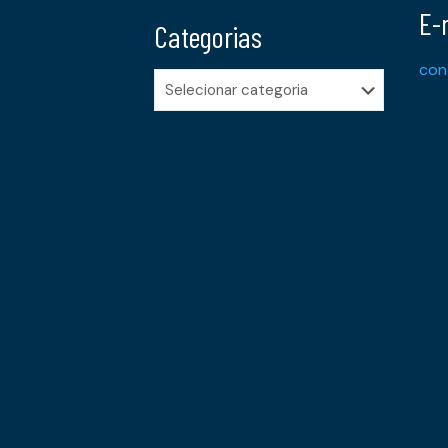
E-
Categorias
con
Categorias