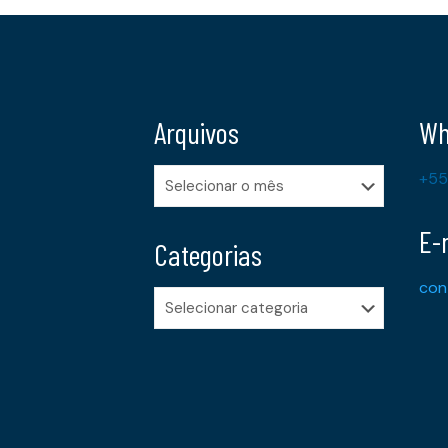
Arquivos
Wh
Arquivos
+55
E-
Categorias
con
Categorias