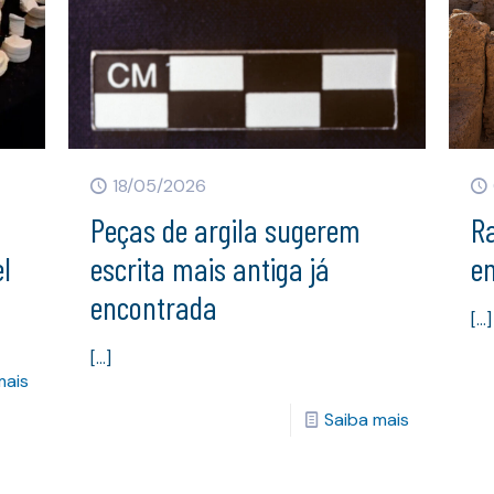
18/05/2026
Peças de argila sugerem
Ra
l
escrita mais antiga já
e
encontrada
[…]
[…]
mais
Saiba mais