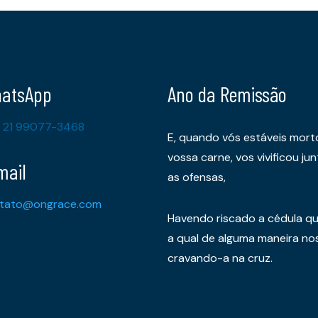
atsApp
Ano da Remissão
 21 99077-3468
E, quando vós estáveis mort
vossa carne, vos vivificou 
mail
as ofensas,
tato@ongrace.com
Havendo riscado a cédula qu
a qual de alguma maneira nos 
cravando-a na cruz.