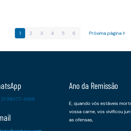
1
2
3
4
5
6
Próxima página
atsApp
Ano da Remissão
 21 99077-3468
E, quando vós estáveis mort
vossa carne, vos vivificou 
mail
as ofensas,
tato@ongrace.com