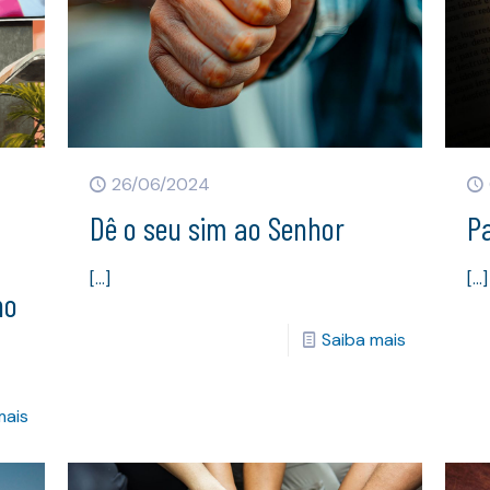
26/06/2024
Dê o seu sim ao Senhor
P
[…]
[…]
ho
Saiba mais
mais