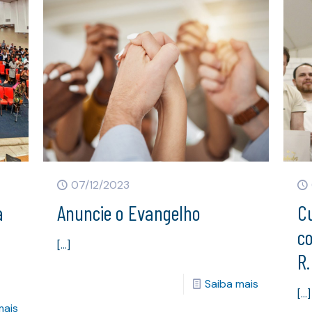
07/12/2023
a
Anuncie o Evangelho
C
c
[…]
R.
Saiba mais
[…]
mais