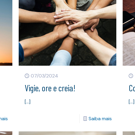
07/03/2024
Vigie, ore e creia!
Co
[…]
[…]
mais
Saiba mais