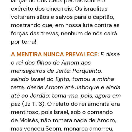
lançando dos Céus pedras sobre o
exército dos cinco reis. Os israelitas
voltaram sãos e salvos para o capitão,
mostrando que, em nossa luta contra as
forças das trevas, nenhum de nós cairá
por terra!
A MENTIRA NUNCA PREVALECE:
E disse
o rei dos filhos de Amom aos
mensageiros de Jefté: Porquanto,
saindo Israel do Egito, tomou a minha
terra, desde Arnom até Jaboque e ainda
até ao Jordão; torna-ma, pois, agora em
paz
(Jz 11.13). O relato do rei amonita era
mentiroso, pois Israel, sob o comando
de Moisés, não tomara nada de Amom,
mas venceu Seom, monarca amorreu,