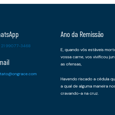
atsApp
Ano da Remissão
 21 99077-3468
E, quando vós estáveis mort
vossa carne, vos vivificou 
mail
as ofensas,
tato@ongrace.com
Havendo riscado a cédula qu
a qual de alguma maneira nos 
cravando-a na cruz.