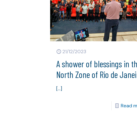
21/12/2023
A shower of blessings in t
North Zone of Rio de Janei
[…]
Read m