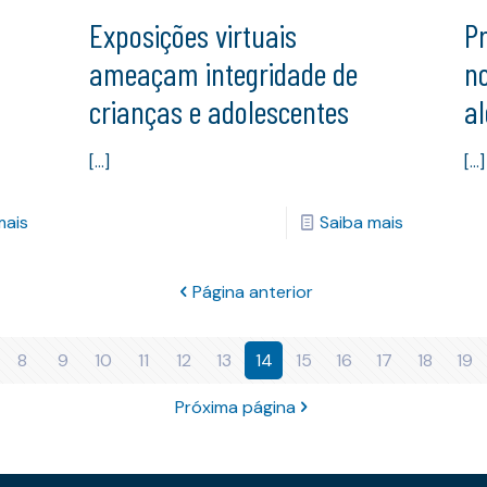
Exposições virtuais
P
ameaçam integridade de
no
crianças e adolescentes
a
[…]
[…]
mais
Saiba mais
Página anterior
8
9
10
11
12
13
14
15
16
17
18
19
Próxima página