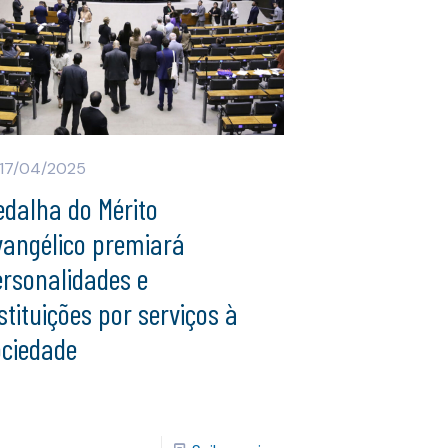
17/04/2025
edalha do Mérito
vangélico premiará
ersonalidades e
stituições por serviços à
ociedade