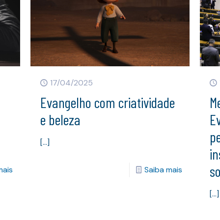
17/04/2025
Evangelho com criatividade
M
e beleza
E
p
[…]
in
s
mais
Saiba mais
[…]