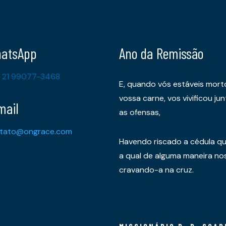
atsApp
Ano da Remissão
 21 99077-3468
E, quando vós estáveis mort
vossa carne, vos vivificou 
mail
as ofensas,
tato@ongrace.com
Havendo riscado a cédula qu
a qual de alguma maneira nos 
cravando-a na cruz.