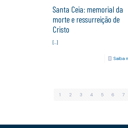
Santa Ceia: memorial da
morte e ressurreição de
Cristo
[…]
Saiba 
1
2
3
4
5
6
7