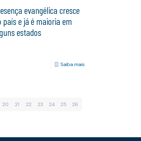
resença evangélica cresce
 país e já é maioria em
lguns estados
Saiba mais
20
21
22
23
24
25
26