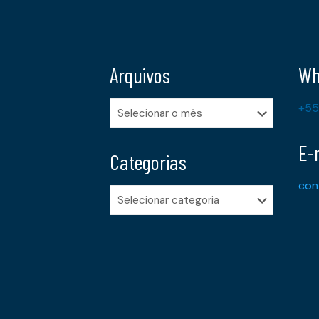
Arquivos
Wh
Arquivos
+55
E-
Categorias
con
Categorias