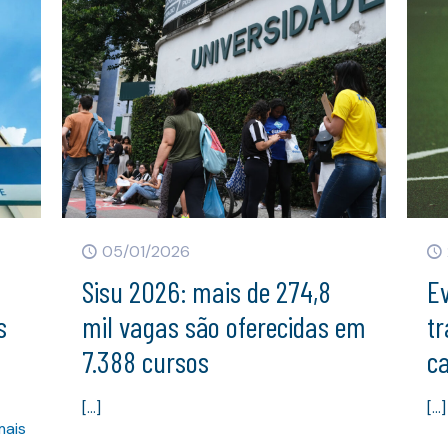
05/01/2026
Sisu 2026: mais de 274,8
Ev
s
mil vagas são oferecidas em
t
7.388 cursos
c
[…]
[…]
mais