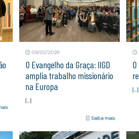
09/02/2026
tão
O Evangelho da Graça: IIGD
O
T
amplia trabalho missionário
re
na Europa
[…]
[…]
mais
Saiba mais