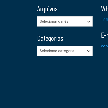
Arquivos
Wh
Arquivos
+55
E-
Categorias
con
Categorias