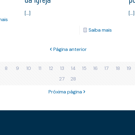
[…]
[…]
mais
Saiba mais
Página anterior
8
9
10
11
12
13
14
15
16
17
18
19
27
28
Próxima página