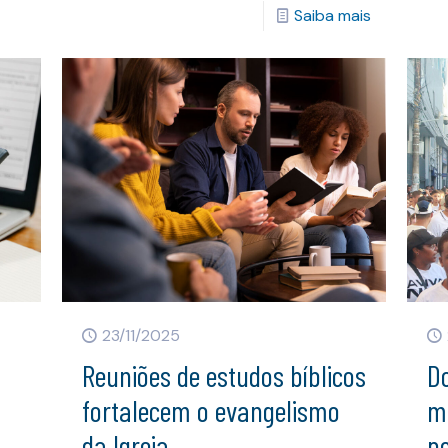
Saiba mais
23/11/2025
Reuniões de estudos bíblicos
Do
fortalecem o evangelismo
mu
da Igreja
p