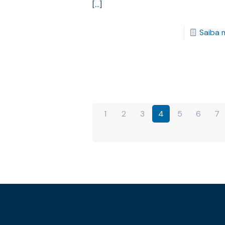
[…]
Saiba 
1
2
3
4
5
6
7