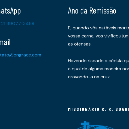
atsApp
Ano da Remissão
 21 99077-3468
E, quando vós estáveis mort
vossa carne, vos vivificou 
mail
as ofensas,
tato@ongrace.com
Havendo riscado a cédula qu
a qual de alguma maneira nos 
cravando-a na cruz.
MISSIONÁRIO R. R. SOAR