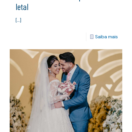
letal
[…]
Saiba mais