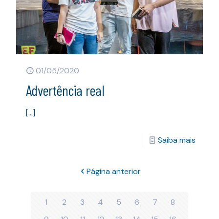
01/05/2020
Advertência real
[…]
Saiba mais
Página anterior
1
2
3
4
5
6
7
8