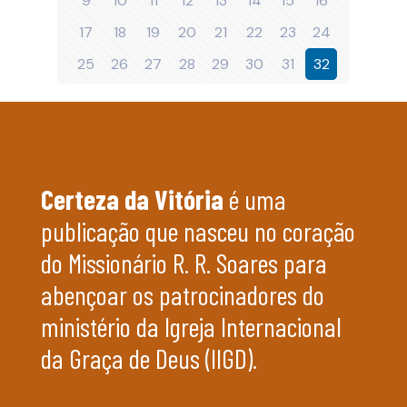
9
10
11
12
13
14
15
16
17
18
19
20
21
22
23
24
25
26
27
28
29
30
31
32
Certeza da Vitória
é uma
publicação que nasceu no coração
do Missionário R. R. Soares para
abençoar os patrocinadores do
ministério da Igreja Internacional
da Graça de Deus (IIGD).