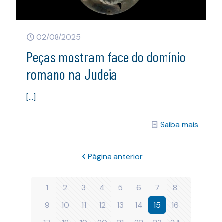
02/08/2025
Peças mostram face do domínio
romano na Judeia
[…]
Saiba mais
Página anterior
1
2
3
4
5
6
7
8
9
10
11
12
13
14
15
16