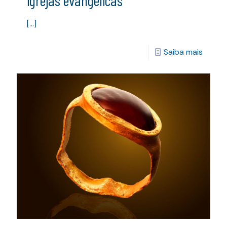
igrejas evangélicas
[…]
Saiba mais