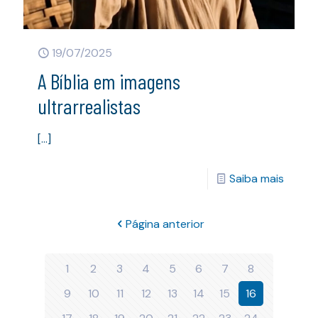
19/07/2025
A Bíblia em imagens
ultrarrealistas
[…]
Saiba mais
Página anterior
1
2
3
4
5
6
7
8
9
10
11
12
13
14
15
16