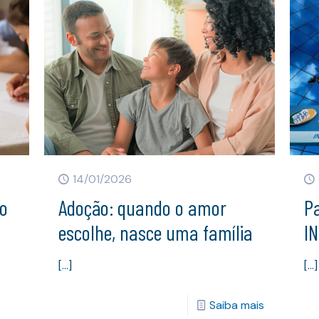
14/01/2026
mo
Adoção: quando o amor
P
escolhe, nasce uma família
IN
[…]
[…]
Saiba mais