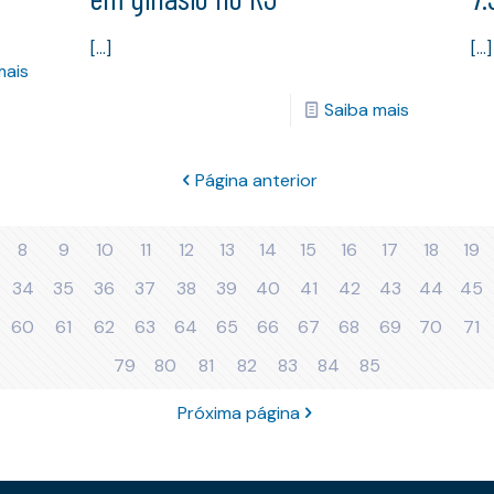
[…]
[…]
mais
Saiba mais
Página anterior
8
9
10
11
12
13
14
15
16
17
18
19
34
35
36
37
38
39
40
41
42
43
44
45
60
61
62
63
64
65
66
67
68
69
70
71
79
80
81
82
83
84
85
Próxima página