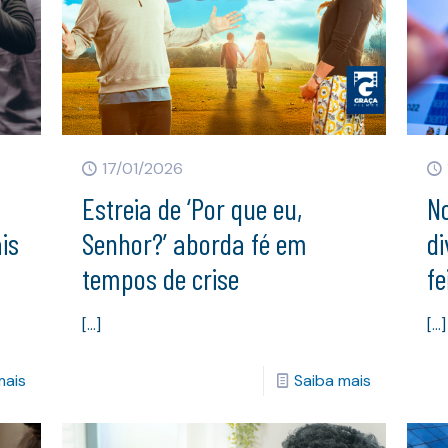
17/01/2026
Estreia de ‘Por que eu,
N
is
Senhor?’ aborda fé em
di
tempos de crise
fe
[…]
[…]
mais
Saiba mais