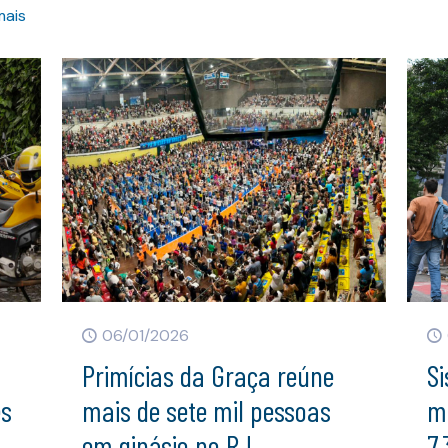
mais
06/01/2026
Primícias da Graça reúne
Si
es
mais de sete mil pessoas
mi
em ginásio no RJ
7