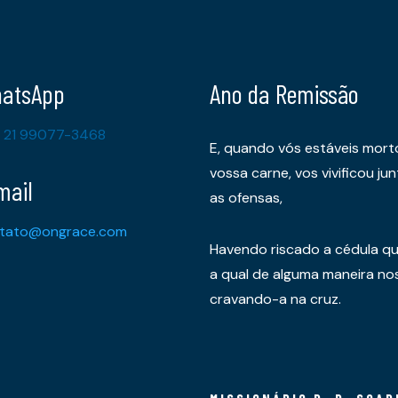
atsApp
Ano da Remissão
 21 99077-3468
E, quando vós estáveis mort
vossa carne, vos vivificou 
mail
as ofensas,
tato@ongrace.com
Havendo riscado a cédula qu
a qual de alguma maneira nos 
cravando-a na cruz.