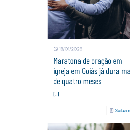
18/01/2026
Maratona de oração em
igreja em Goiás já dura ma
de quatro meses
[…]
Saiba 