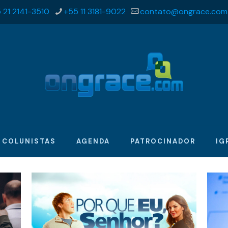
 21 2141-3510
+55 11 3181-9022
contato@ongrace.com
COLUNISTAS
AGENDA
PATROCINADOR
IG