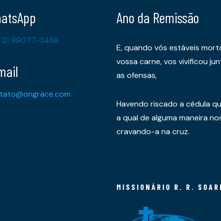
atsApp
Ano da Remissão
 21 99077-3468
E, quando vós estáveis mort
vossa carne, vos vivificou 
mail
as ofensas,
tato@ongrace.com
Havendo riscado a cédula qu
a qual de alguma maneira nos 
cravando-a na cruz.
MISSIONÁRIO R. R. SOAR