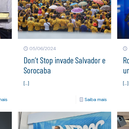
05/06/2024
m
Don’t Stop invade Salvador e
R
Sorocaba
u
[…]
[…]
mais
Saiba mais