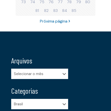
73
74
75
76
77
78
79
80
81
82
83
84
85
Próxima página
Arquivos
Arquivos
Categorias
Categorias