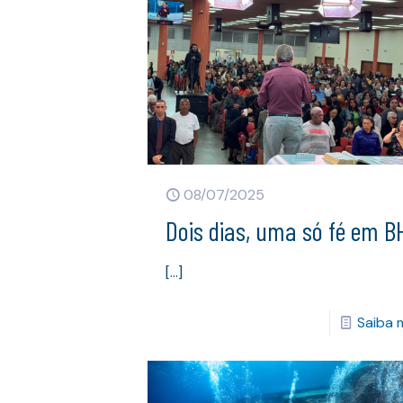
08/07/2025
Dois dias, uma só fé em B
[…]
Saiba 