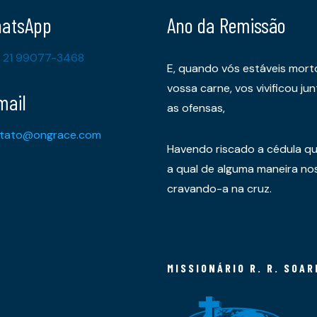
atsApp
Ano da Remissão
 21 99077-3468
E, quando vós estáveis mort
vossa carne, vos vivificou 
mail
as ofensas,
tato@ongrace.com
Havendo riscado a cédula qu
a qual de alguma maneira nos 
cravando-a na cruz.
MISSIONÁRIO R. R. SOAR