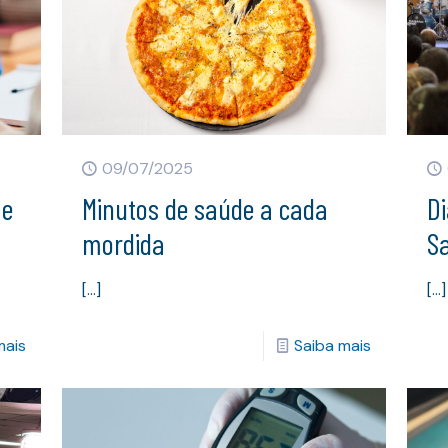
09/07/2025
 e
Minutos de saúde a cada
D
mordida
S
[…]
[…]
mais
Saiba mais