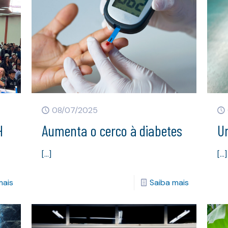
08/07/2025
H
Aumenta o cerco à diabetes
U
[…]
[…]
mais
Saiba mais