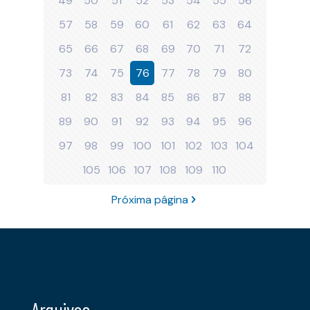
49
50
51
52
53
54
55
56
57
58
59
60
61
62
63
64
65
66
67
68
69
70
71
72
73
74
75
76
77
78
79
80
81
82
83
84
85
86
87
88
89
90
91
92
93
94
95
96
97
98
99
100
101
102
103
104
105
106
107
108
109
110
Próxima página
Arquivos