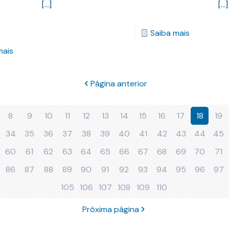
[…]
[…]
Saiba mais
mais
Página anterior
8
9
10
11
12
13
14
15
16
17
18
19
34
35
36
37
38
39
40
41
42
43
44
45
60
61
62
63
64
65
66
67
68
69
70
71
86
87
88
89
90
91
92
93
94
95
96
97
105
106
107
108
109
110
Próxima página