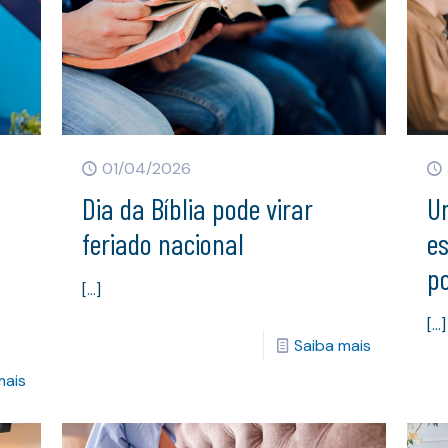
01/04/2026
m
Dia da Bíblia pode virar
U
feriado nacional
es
po
[…]
[…]
Saiba mais
mais