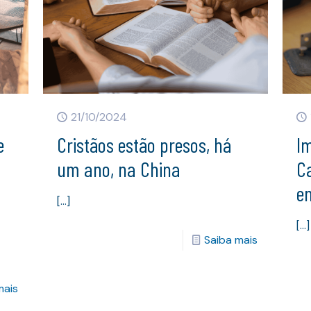
21/10/2024
e
Cristãos estão presos, há
Im
um ano, na China
Ca
s
e
[…]
[…]
Saiba mais
mais