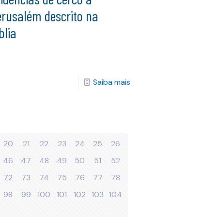
erusalém descrito na
blia
Saiba mais
20
21
22
23
24
25
26
46
47
48
49
50
51
52
72
73
74
75
76
77
78
98
99
100
101
102
103
104