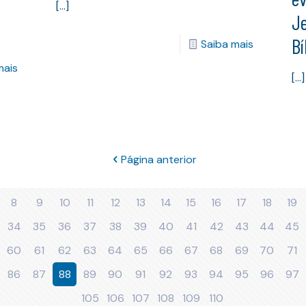
[…]
J
Bí
Saiba mais
mais
[…]
Página anterior
8
9
10
11
12
13
14
15
16
17
18
19
34
35
36
37
38
39
40
41
42
43
44
45
60
61
62
63
64
65
66
67
68
69
70
71
86
87
88
89
90
91
92
93
94
95
96
97
105
106
107
108
109
110