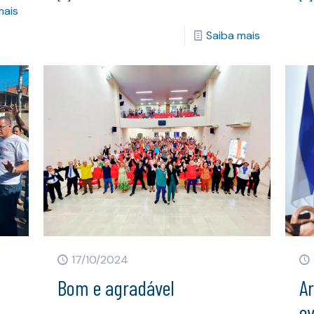
mais
Saiba mais
17/10/2024
s
Bom e agradável
A
ev