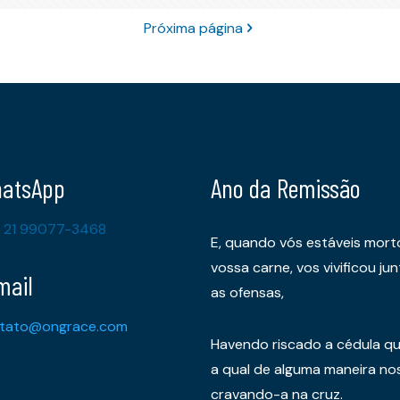
Próxima página
atsApp
Ano da Remissão
 21 99077-3468
E, quando vós estáveis mort
vossa carne, vos vivificou 
mail
as ofensas,
tato@ongrace.com
Havendo riscado a cédula qu
a qual de alguma maneira nos 
cravando-a na cruz.