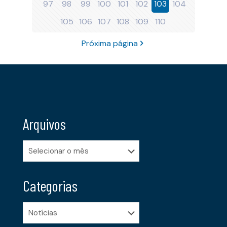
97
98
99
100
101
102
103
104
105
106
107
108
109
110
Próxima página
Arquivos
Arquivos
Categorias
Categorias