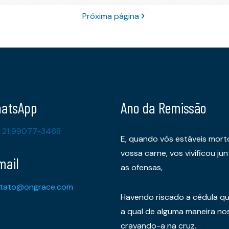
Próxima página
atsApp
Ano da Remissão
 21 99077-3468
E, quando vós estáveis mort
vossa carne, vos vivificou 
mail
as ofensas,
tato@ongrace.com
Havendo riscado a cédula qu
a qual de alguma maneira nos 
cravando-a na cruz.