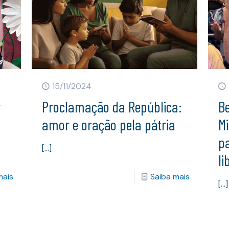
15/11/2024
r
Proclamação da República:
Be
amor e oração pela pátria
Mi
pa
[…]
li
mais
Saiba mais
[…]