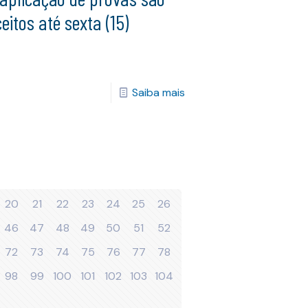
eitos até sexta (15)
Saiba mais
20
21
22
23
24
25
26
46
47
48
49
50
51
52
72
73
74
75
76
77
78
98
99
100
101
102
103
104