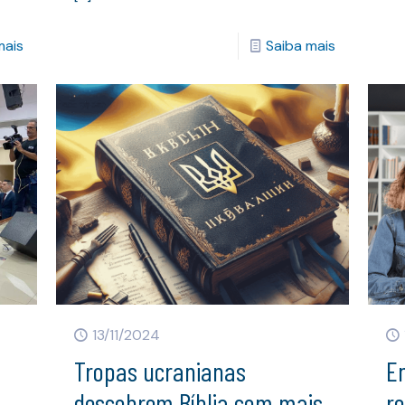
mais
Saiba mais
13/11/2024
Tropas ucranianas
E
descobrem Bíblia com mais
re