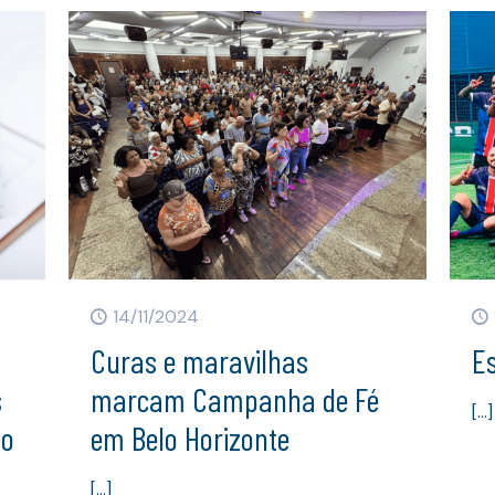
14/11/2024
Curas e maravilhas
Es
s
marcam Campanha de Fé
[…]
to
em Belo Horizonte
[…]