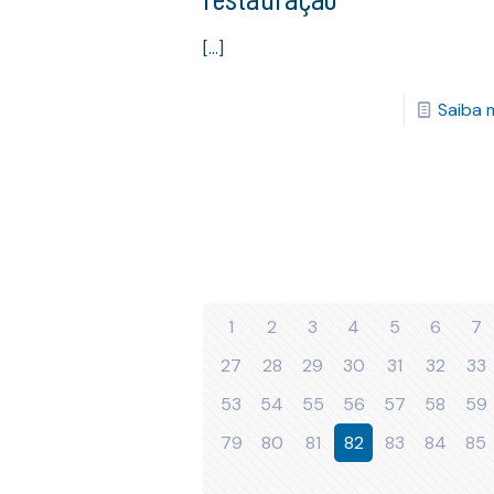
[…]
Saiba 
1
2
3
4
5
6
7
27
28
29
30
31
32
33
53
54
55
56
57
58
59
79
80
81
82
83
84
85