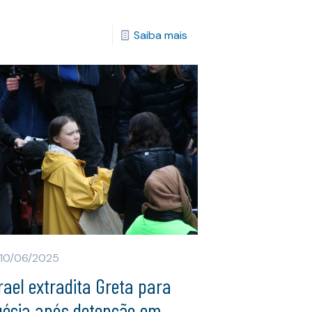
Saiba mais
10/06/2025
rael extradita Greta para
uécia após detenção em