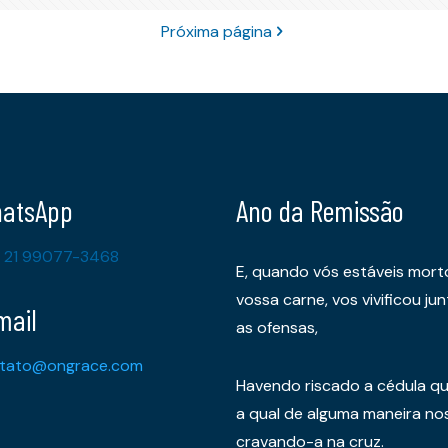
Próxima página
atsApp
Ano da Remissão
 21 99077-3468
E, quando vós estáveis mort
vossa carne, vos vivificou 
mail
as ofensas,
tato@ongrace.com
Havendo riscado a cédula qu
a qual de alguma maneira nos 
cravando-a na cruz.