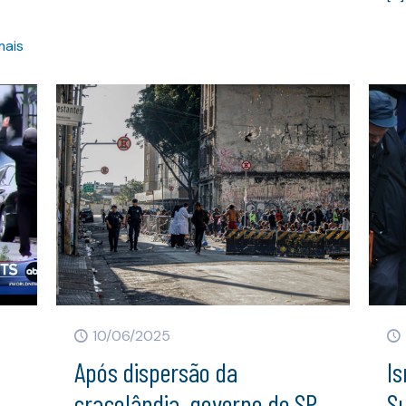
mais
10/06/2025
Após dispersão da
Is
cracolândia, governo de SP
S