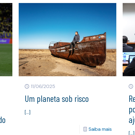
11/06/2025
Um planeta sob risco
R
po
[…]
do
aj
Saiba mais
[…]