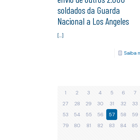
soldados da Guarda
Nacional a Los Angeles
[…]
Saiba 
1
2
3
4
5
6
7
27
28
29
30
31
32
33
53
54
55
56
57
58
59
79
80
81
82
83
84
85