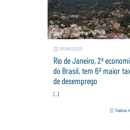
11/06/2025
Rio de Janeiro, 2ª econom
do Brasil, tem 6ª maior ta
de desemprego
[…]
Saiba 