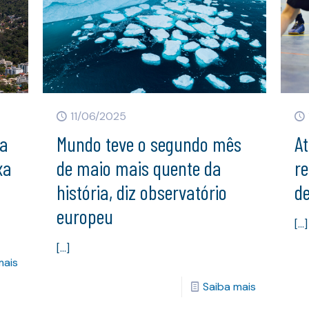
11/06/2025
ia
Mundo teve o segundo mês
At
xa
de maio mais quente da
r
história, diz observatório
d
europeu
[…]
[…]
mais
Saiba mais