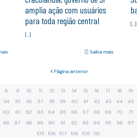
amplia ação com usuários
ba
para toda região central
[…]
[…]
mais
Saiba mais
Página anterior
8
9
10
11
12
13
14
15
16
17
18
19
34
35
36
37
38
39
40
41
42
43
44
45
60
61
62
63
64
65
66
67
68
69
70
71
86
87
88
89
90
91
92
93
94
95
96
97
105
106
107
108
109
110