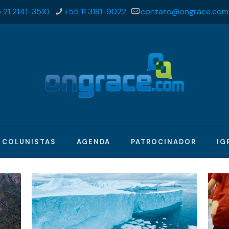
 21 2141-3510
+55 11 3181-9022
contato@ongrace.com
COLUNISTAS
AGENDA
PATROCINADOR
IG