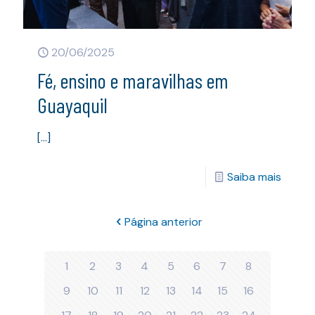
20/06/2025
Fé, ensino e maravilhas em
Guayaquil
[…]
Saiba mais
Página anterior
1
2
3
4
5
6
7
8
9
10
11
12
13
14
15
16