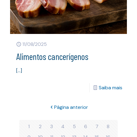
11/08/2025
Alimentos cancerígenos
[…]
Saiba mais
Página anterior
1
2
3
4
5
6
7
8