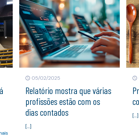
05/02/2025
á
Relatório mostra que várias
Pr
profissões estão com os
c
dias contados
[…]
[…]
mais