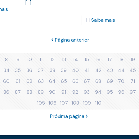
[…]
mais
Saiba mais
Página anterior
8
9
10
11
12
13
14
15
16
17
18
19
34
35
36
37
38
39
40
41
42
43
44
45
60
61
62
63
64
65
66
67
68
69
70
71
86
87
88
89
90
91
92
93
94
95
96
97
105
106
107
108
109
110
Próxima página