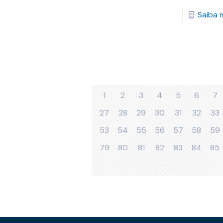
Saiba 
1
2
3
4
5
6
7
27
28
29
30
31
32
33
53
54
55
56
57
58
59
79
80
81
82
83
84
85