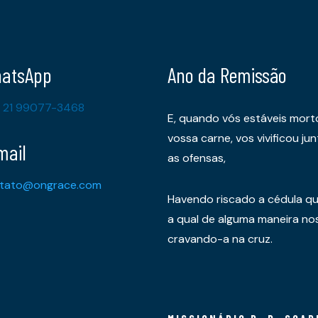
atsApp
Ano da Remissão
 21 99077-3468
E, quando vós estáveis mort
vossa carne, vos vivificou 
mail
as ofensas,
tato@ongrace.com
Havendo riscado a cédula qu
a qual de alguma maneira nos 
cravando-a na cruz.