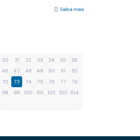
Saiba mais
20
21
22
23
24
25
26
46
47
48
49
50
51
52
72
73
74
75
76
77
78
98
99
100
101
102
103
104