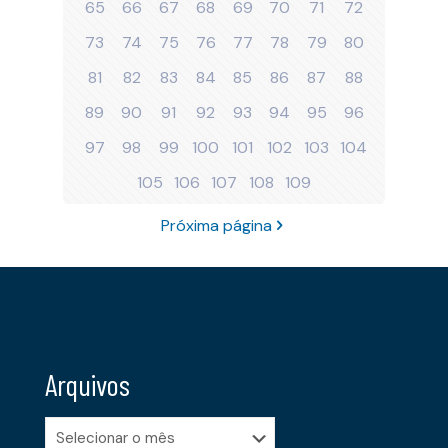
65
66
67
68
69
70
71
72
73
74
75
76
77
78
79
80
81
82
83
84
85
86
87
88
89
90
91
92
93
94
95
96
97
98
99
100
101
102
103
104
105
106
107
108
109
Próxima página
Arquivos
Arquivos